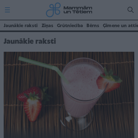
Jaunākie raksti
Ziņas
Grūtniecība
Bērns
Ģimene un atti
Jaunākie raksti