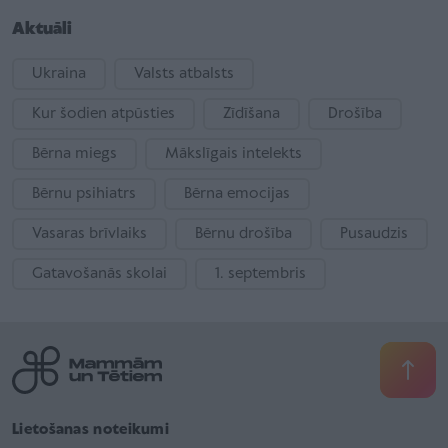
Aktuāli
Ukraina
Valsts atbalsts
Kur šodien atpūsties
Zīdīšana
Drošība
Bērna miegs
Mākslīgais intelekts
Bērnu psihiatrs
Bērna emocijas
Vasaras brīvlaiks
Bērnu drošība
Pusaudzis
Gatavošanās skolai
1. septembris
Lietošanas noteikumi