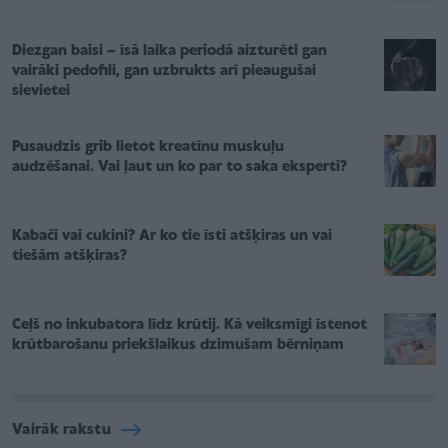
Diezgan baisi – īsā laika periodā aizturēti gan
vairāki pedofili, gan uzbrukts arī pieaugušai
sievietei
Pusaudzis grib lietot kreatīnu muskuļu
audzēšanai. Vai ļaut un ko par to saka eksperti?
Kabači vai cukini? Ar ko tie īsti atšķiras un vai
tiešām atšķiras?
Ceļš no inkubatora līdz krūtij. Kā veiksmīgi īstenot
krūtbarošanu priekšlaikus dzimušam bērniņam
Vairāk rakstu