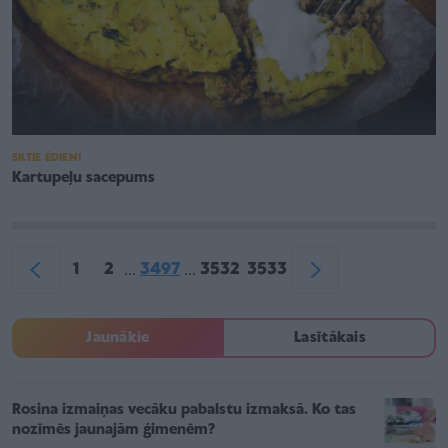
SILTIE ĒDIENI
Kartupeļu sacepums
1
2
3497
3532
3533
...
...
Jaunākie
Lasītākais
Rosina izmaiņas vecāku pabalstu izmaksā. Ko tas
nozīmēs jaunajām ģimenēm?