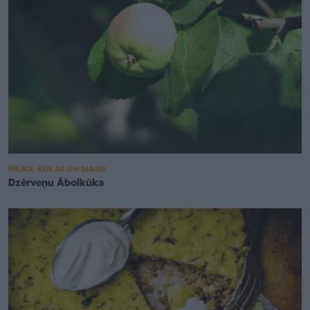
PĪRĀGI, KŪKAS UN MAIZE
Dzērveņu Ābolkūka