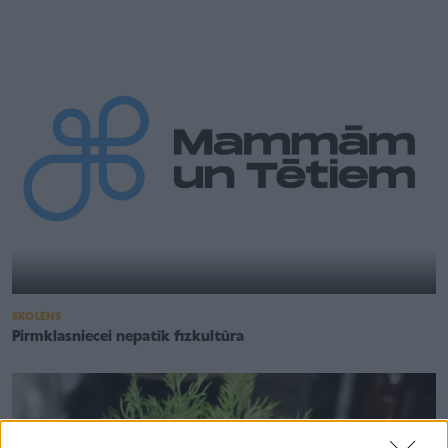
SKOLĒNS
Pirmklasniecei nepatīk fizkultūra