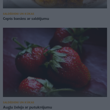
SALDĒDIENI UN KŪKAS
Cepts banāns ar saldējumu
SALDĒDIENI UN KŪKAS
Augļu želeja ar putukrējumu