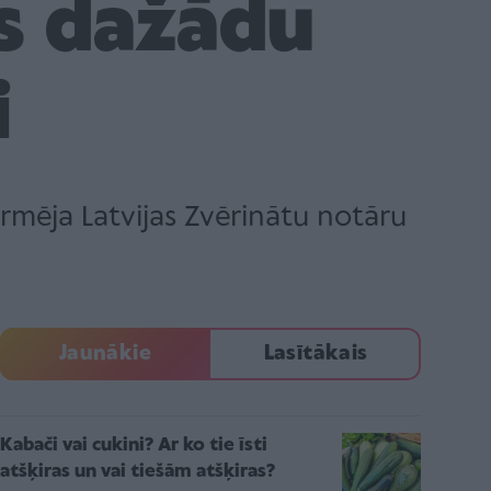
es dažādu
i
ormēja Latvijas Zvērinātu notāru
Jaunākie
Lasītākais
Kabači vai cukini? Ar ko tie īsti
atšķiras un vai tiešām atšķiras?