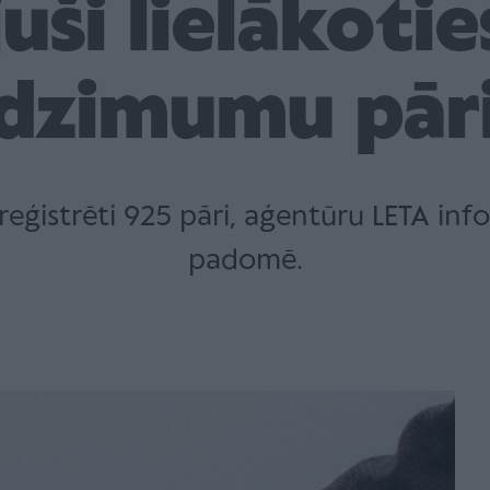
juši lielākoti
dzimumu pār
 reģistrēti 925 pāri, aģentūru LETA inf
padomē.