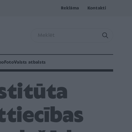
Reklāma
Kontakti
eo
Foto
Valsts atbalsts
stitūta
ttiecības