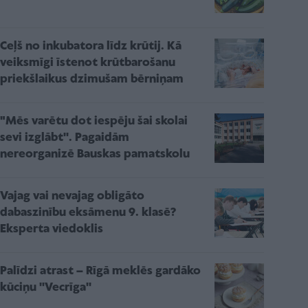
Ceļš no inkubatora līdz krūtij. Kā
veiksmīgi īstenot krūtbarošanu
priekšlaikus dzimušam bērniņam
"Mēs varētu dot iespēju šai skolai
sevi izglābt''. Pagaidām
nereorganizē Bauskas pamatskolu
Vajag vai nevajag obligāto
dabaszinību eksāmenu 9. klasē?
Eksperta viedoklis
Palīdzi atrast – Rīgā meklēs gardāko
kūciņu ''Vecrīga''