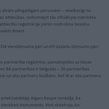
ības divām pilngadīgām personām – neatkarīgi no
s attiecības, noformējot tās oficiāli pie zvērināta
ttiecību reģistrācija pārim nodrošina tiesisku,
alsts līmenī.
i 314 viendzimuma pāri un 611 dažādu dzimumu pāri.
 partnerība reģistrēta, pamatojoties uz tiesas
 84 partnerības ir beigušās – 26 partnerības
ena vai abu partneru laulībām, bet 16 ar abu partneru
 priekšsēdētājs Aigars Kaupe norādīja, ka
s tiesiskais instruments. Viņš skaidroja, ka