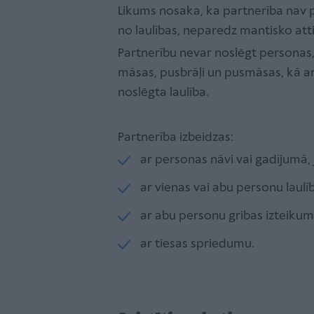
Likums nosaka, ka partnerība nav 
no laulības, neparedz mantisko att
Partnerību nevar noslēgt personas, ku
māsas, pusbrāļi un pusmāsas, kā ar
noslēgta laulība.
Partnerība izbeidzas:
ar personas nāvi vai gadījumā,
ar vienas vai abu personu laulī
ar abu personu gribas izteiku
ar tiesas spriedumu.