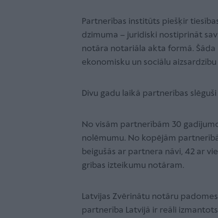
Partnerības institūts piešķir ties
dzimuma – juridiski nostiprināt sava
notāra notariāla akta formā. Šāda a
ekonomisku un sociālu aizsardzību v
Divu gadu laikā partnerības slēguš
No visām partnerībām 30 gadījumos
nolēmumu. No kopējām partnerībām
beigušās ar partnera nāvi, 42 ar vi
gribas izteikumu notāram.
Latvijas Zvērinātu notāru padomes
partnerība Latvijā ir reāli izmantot