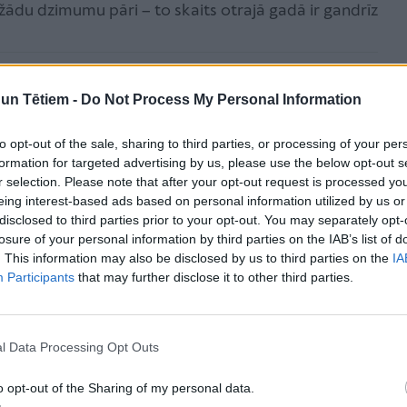
žādu dzimumu pāri – to skaits otrajā gadā ir gandrīz
nerība nozīmē, ka valsts atzīst un
n Tētiem -
Do Not Process My Personal Information
imeni. Tas ir ieguvums gan pašiem
to opt-out of the sale, sharing to third parties, or processing of your per
formation for targeted advertising by us, please use the below opt-out s
j kopumā, jo skaidri sakārtotas
r selection. Please note that after your opt-out request is processed y
eing interest-based ads based on personal information utilized by us or
rada lielāku drošību cilvēkiem un
disclosed to third parties prior to your opt-out. You may separately opt-
losure of your personal information by third parties on the IAB’s list of
emokrātiskas un atbildīgas valsts
. This information may also be disclosed by us to third parties on the
IA
matvērtības,"
Participants
that may further disclose it to other third parties.
l Data Processing Opt Outs
o opt-out of the Sharing of my personal data.
zvērināta notāra notariāla akta formā. Ziņas par