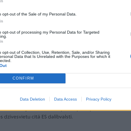
In
šanu notārs iekļauj Fizisko personu reģistrā.
o opt-out of the Sale of my Personal Data.
In
sku, ekonomisku un sociālu aizsardzību. Partnerību
to opt-out of processing my Personal Data for Targeted
ing.
In
dokļa atvieglojumus savstarpēju dāvinājumu un
o opt-out of Collection, Use, Retention, Sale, and/or Sharing
ersonal Data that Is Unrelated with the Purposes for which it
lected.
r otra partnera ārstniecību, ja viņš pats nebūs
Out
CONFIRM
mēram, otras personas nāves gadījumā.
Data Deletion
Data Access
Privacy Policy
ļiem līdzvērtīgu aizsardzību citās Eiropas
eriem realizējot vienu no ES pamatprincipiem –
 dzīvesvietu citā ES dalībvalstī.