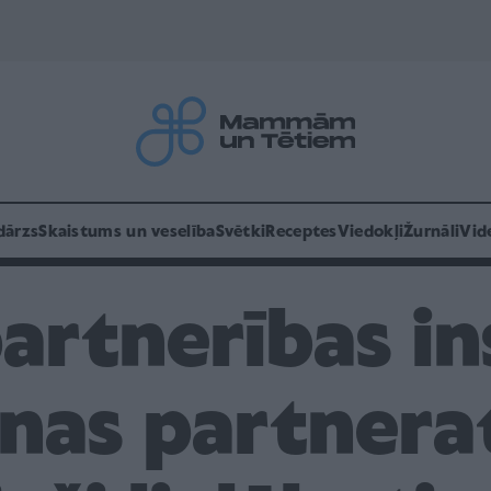
dārzs
Skaistums un veselība
Svētki
Receptes
Viedokļi
Žurnāli
Vid
artnerības in
nas partnera