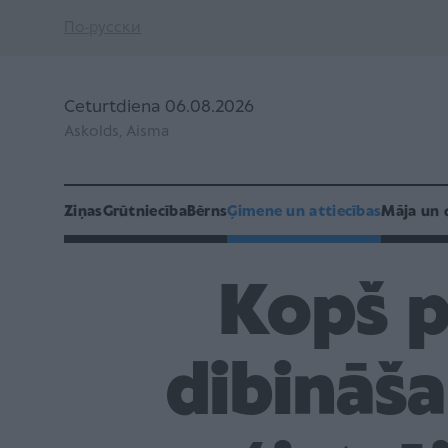
По-русски
Ceturtdiena 06.08.2026
Askolds, Aisma
Ziņas
Grūtniecība
Bērns
Ģimene un attiecības
Māja un 
Kopš p
dibināša