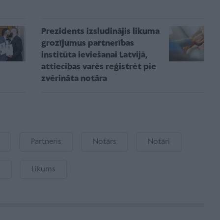
Prezidents izsludinājis likuma
grozījumus partnerības
institūta ieviešanai Latvijā,
attiecības varēs reģistrēt pie
zvērināta notāra
Partneris
Notārs
Notāri
Likums