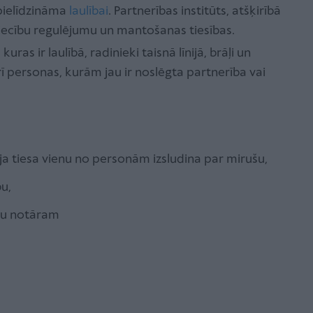
pielīdzināma
laulībai
. Partnerības institūts, atšķirībā
iecību regulējumu un mantošanas tiesības.
ras ir laulībā, radinieki taisnā līnijā, brāļi un
ī personas, kurām jau ir noslēgta partnerība vai
 ja tiesa vienu no personām izsludina par mirušu,
bu,
mu notāram