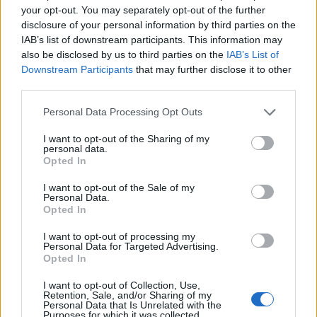
your opt-out. You may separately opt-out of the further
disclosure of your personal information by third parties on the
IAB’s list of downstream participants. This information may
also be disclosed by us to third parties on the
IAB’s List of
Downstream Participants
that may further disclose it to other
third parties.
Personal Data Processing Opt Outs
I want to opt-out of the Sharing of my
personal data.
СОВЕТЫ ПО ПРИГОТОВЛЕНИЮ
Opted In
На кухне подросток и полуфабрикаты. 3 рецепта с
гарантией, что получится!
I want to opt-out of the Sale of my
Personal Data.
Opted In
Новые
Читаемые
I want to opt-out of processing my
Personal Data for Targeted Advertising.
Opted In
Почему растения могут выглядеть слабыми
I want to opt-out of Collection, Use,
даже тогда, когда их постоянно поливают
Retention, Sale, and/or Sharing of my
Personal Data that Is Unrelated with the
Purposes for which it was collected.