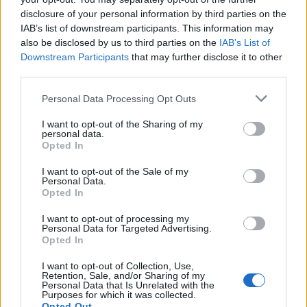
disclosure of your personal information by third parties on the
СЕМЕЙНОЕ ЗДОРОВЬЕ
В Страдинской больнице проведены две уникальные
IAB’s list of downstream participants. This information may
операции на сердце
also be disclosed by us to third parties on the
IAB’s List of
Downstream Participants
that may further disclose it to other
third parties.
Personal Data Processing Opt Outs
I want to opt-out of the Sharing of my
personal data.
Opted In
I want to opt-out of the Sale of my
Personal Data.
Opted In
I want to opt-out of processing my
Personal Data for Targeted Advertising.
Opted In
I want to opt-out of Collection, Use,
Retention, Sale, and/or Sharing of my
ОБУЧЕНИЕ ПРАВИЛЬНОМУ ПИТАНИЮ, ДИЕТЫ
Personal Data that Is Unrelated with the
Спасут от запора и выведут опасные токсины: 3
Purposes for which it was collected.
продукта, которые должны быть на вашем столе
Opted Out