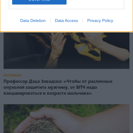
Data Deletion
Data Access
Privacy Policy
ИНТЕРВЬЮ
Профессор Даце Завадска: «Чтобы от различных
опухолей защитить мужчину, от ВПЧ надо
вакцинироваться в возрасте мальчика»