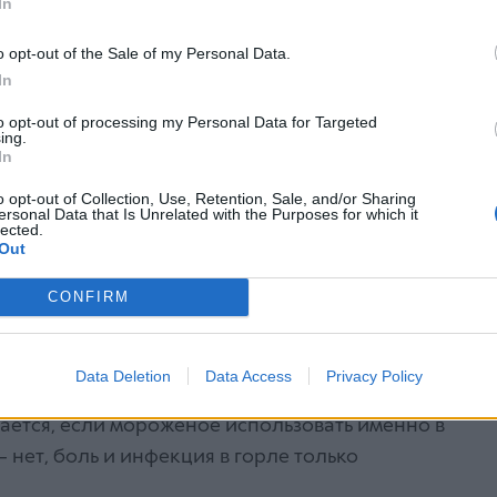
In
я после удаления зуба можно применять
o opt-out of the Sale of my Personal Data.
 сок, так как оно охладит слюну, а прохлада
In
to opt-out of processing my Personal Data for Targeted
ороженое нельзя использовать как средство
ing.
In
ратуры. Аналогично, если ребенок
o opt-out of Collection, Use, Retention, Sale, and/or Sharing
ет подождать. Лучше есть его, когда ребенок
ersonal Data that Is Unrelated with the Purposes for which it
lected.
Out
ют после тонзиллэктомии, но в каждом случае
CONFIRM
ься с врачом, проводившим операцию.
 при боли в горле?
Data Deletion
Data Access
Privacy Policy
но нет, признает врач. Другим действительно
шается, если мороженое использовать именно в
– нет, боль и инфекция в горле только