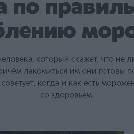
а по правил
блению мор
человека, который скажет, что не
ричём лакомиться им они готовы п
я советует, когда и как есть морож
со здоровьем.