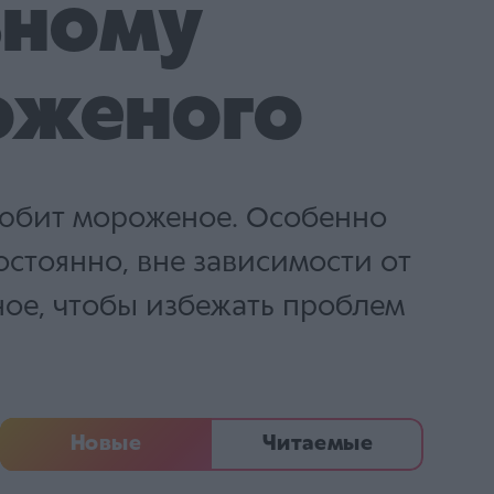
ьному
оженого
 любит мороженое. Особенно
остоянно, вне зависимости от
еное, чтобы избежать проблем
Новые
Читаемые