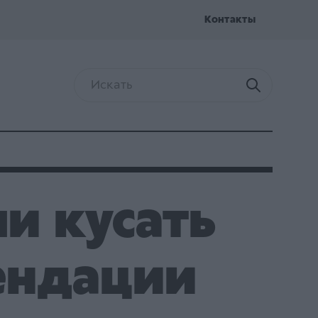
Kонтакты
ли кусать
ендации