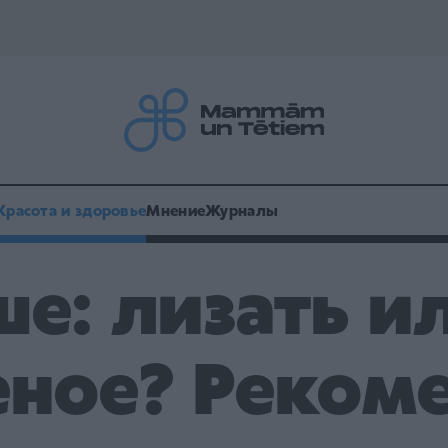
Красота и здоровье
Мнение
Журналы
е: лизать и
ное? Реком