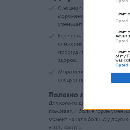
Opted 
С медицинской точки зрени
I want t
мороженое или замороженный
Opted 
уменьшит отек.
I want 
Если есть температура, то м
Advertis
Opted 
снижения «жаркости» темпе
I want t
простудился, мороженое мож
of my P
was col
здоров.
Opted 
Мороженое часто рекоменду
следует проконсультироват
Полезно ли мороженое
Для кого-то да, для кого-то точ
помогает, и боль в горле умень
момент начала боли. А у других 
усиливаются.