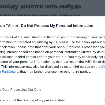
огоду хочется чего-нибудь
ожно использовать вместо
оженный сок или добавить в
n Tētiem -
Do Not Process My Personal Information
к несколько кубиков льда. Он
to opt-out of the sale, sharing to third parties, or processing of your per
formation for targeted advertising by us, please use the below opt-out s
охлаждает лучше.
r selection. Please note that after your opt-out request is processed y
eing interest-based ads based on personal information utilized by us or
disclosed to third parties prior to your opt-out. You may separately opt-
losure of your personal information by third parties on the IAB’s list of
. This information may also be disclosed by us to third parties on the
IA
ледует ограничить в своем рационе сладости, то
Participants
that may further disclose it to other third parties.
раничивается.
ороженое улучшить
l Data Processing Opt Outs
o opt-out of the Sharing of my personal data.