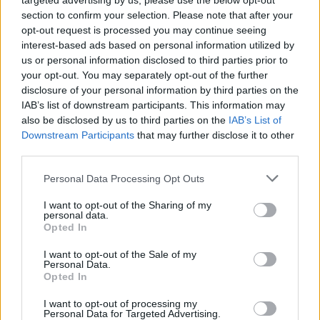
targeted advertising by us, please use the below opt-out
section to confirm your selection. Please note that after your
opt-out request is processed you may continue seeing
interest-based ads based on personal information utilized by
Также были популярны икра, благородные сыры
us or personal information disclosed to third parties prior to
и вяленое мясо, а среди фруктов – черника,
your opt-out. You may separately opt-out of the further
disclosure of your personal information by third parties on the
ананасы и манго, которые идеально подходят
IAB’s list of downstream participants. This information may
для изысканных закусок. Если вы планируете
also be disclosed by us to third parties on the
IAB’s List of
идти в гости, не забудьте взять с собой букет
Downstream Participants
that may further disclose it to other
third parties.
цветов, коробку конфет, а также настольные
игры, которые, как показал прошлый год,
Personal Data Processing Opt Outs
делают совместное времяпрепровождение
I want to opt-out of the Sharing of my
интереснее и веселее.
personal data.
Opted In
Спокойный отдых дома
I want to opt-out of the Sale of my
Personal Data.
Opted In
После активных праздников 1 января –
прекрасная возможность провести день
I want to opt-out of processing my
Personal Data for Targeted Advertising.