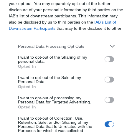
оценить, какой лучше выбрать. Шарфом надо
your opt-out. You may separately opt-out of the further
закрыть места, где к ребенку может добраться
disclosure of your personal information by third parties on the
IAB’s list of downstream participants. This information may
холод, он не должен быть толстым и душащим. У
also be disclosed by us to third parties on the
IAB’s List of
ребенка замерзающее место не только шея, но и
Downstream Participants
that may further disclose it to other
зона плеч и воротника. Поэтому полезно
third parties.
выбрать такой воротник, который закрывает не
Personal Data Processing Opt Outs
только шею, но и зону плеч, затылка. Это может
I want to opt-out of the Sharing of my
быть и шапка, которая удлиняется и идет через
personal data.
Opted In
плечи. Спящим в коляске детям шарф не
требуется — малыш не на ветру, и одежда
I want to opt-out of the Sale of my
Personal Data.
покрывает также зону воротника.
Opted In
I want to opt-out of processing my
Практические рекомендации для родителей:
Personal Data for Targeted Advertising.
Opted In
желательно быть гибкими в одевании
ребенка;
I want to opt-out of Collection, Use,
Retention, Sale, and/or Sharing of my
Personal Data that Is Unrelated with the
возле тела должна быть свободная одежда
Purposes for which it was collected.