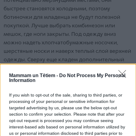
потенциально мерзнущими местами, они
быстрее становятся холодными, поэтому
ботиночки для младенца не будут полезной
покупкой. Лучше выбрать комбинезон или
мешок, где ноги закрыты. Под одежду вниз
можно надеть хлопчатобумажные носочки,
шерстяные носки и наверх теплый слой верхней
одежды. Сверху еще кладем дополнительный
слой для малыша. Когда ребенок уже сидит и
Mammam un Tētiem -
Do Not Process My Personal
вырос из комбинезона с закрытыми ступнями,
Information
ему надевают ботиночки.
If you wish to opt-out of the sale, sharing to third parties, or
processing of your personal or sensitive information for
4. Когда ребенку нужен шарф?
targeted advertising by us, please use the below opt-out
Шарф нужен тем детям, которые во время
section to confirm your selection. Please note that after your
прогулки находятся в вертикальном положении
opt-out request is processed you may continue seeing
interest-based ads based on personal information utilized by
— сидят в коляске, начинают ходить. Но надо
us or personal information disclosed to third parties prior to