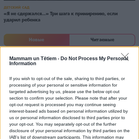
ДЕТСКИЙ САД
«Я не сдержался...» Три шага к примирению, если
ударил ребенка
Новые
Читаемые
Mammam un Tētiem -
Do Not Process My Personal
Почему растения могут выглядеть слабыми
Information
даже тогда, когда их постоянно поливают
If you wish to opt-out of the sale, sharing to third parties, or
processing of your personal or sensitive information for
targeted advertising by us, please use the below opt-out
section to confirm your selection. Please note that after your
opt-out request is processed you may continue seeing
interest-based ads based on personal information utilized by
us or personal information disclosed to third parties prior to
Растущая популярность чтения и книги на
русском как признак осознанности
your opt-out. You may separately opt-out of the further
disclosure of your personal information by third parties on the
IAB’s list of downstream participants. This information may