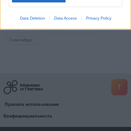
Детский психиатр
Эмоции ребенка
Летние каникулы
Безопасность детей
Data Deletion
Data Access
Privacy Policy
Подросток
Подготовка к школе
1 сентября
​ Правила использования
Конфиденциальность