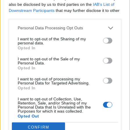
also be disclosed by us to third parties on the
IAB’s List of
Что в саду важнее: сила или хитрость?
Downstream Participants
that may further disclose it to other
third parties.
Personal Data Processing Opt Outs
I want to opt-out of the Sharing of my
personal data.
Opted In
I want to opt-out of the Sale of my
Больше статей
Personal Data.
Opted In
Актуально
I want to opt-out of processing my
Personal Data for Targeted Advertising.
Opted In
Украина
Государственная поддержка
I want to opt-out of Collection, Use,
Где отдохнуть сегодня
Кормление грудью
Retention, Sale, and/or Sharing of my
Personal Data that Is Unrelated with the
Purposes for which it was collected.
Безопасность
Сон ребенка
Opted Out
Искусственный интеллект
CONFIRM