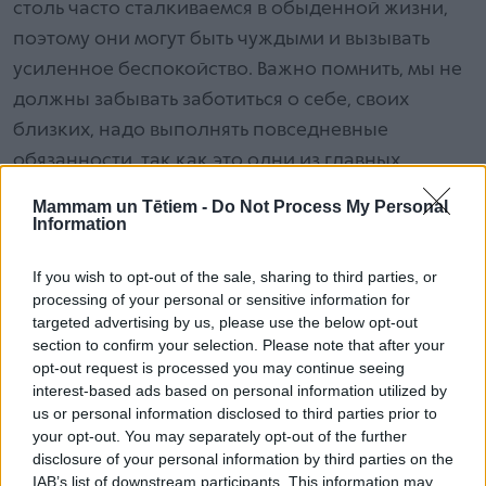
столь часто сталкиваемся в обыденной жизни,
поэтому они могут быть чуждыми и вызывать
усиленное беспокойство. Важно помнить, мы не
должны забывать заботиться о себе, своих
близких, надо выполнять повседневные
обязанности, так как это одни из главных
предпосылок, которые могут помочь сохранять
Mammam un Tētiem -
Do Not Process My Personal
ясный ум и поддерживать повседневный ритм
Information
жизни и чувство спокойствия”, – объясняет Зане
If you wish to opt-out of the sale, sharing to third parties, or
Мелберга.
processing of your personal or sensitive information for
targeted advertising by us, please use the below opt-out
section to confirm your selection. Please note that after your
5 способов уменьшить страх и беспокойство
opt-out request is processed you may continue seeing
interest-based ads based on personal information utilized by
1. Сократите потребление социальных сетей и
us or personal information disclosed to third parties prior to
your opt-out. You may separately opt-out of the further
масс-медиа
disclosure of your personal information by third parties on the
Следить за актуальными новостями важно, чтобы
IAB’s list of downstream participants. This information may