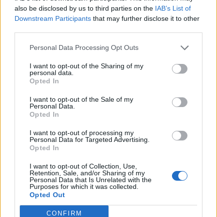
also be disclosed by us to third parties on the
IAB’s List of
уменьшить неведение, но надо уметь
Downstream Participants
that may further disclose it to other
ограничивать их объем, чтобы не возникала
third parties.
перегрузка из-за объема полученной
Personal Data Processing Opt Outs
информации, что может усилить страх и
беспокойство.
I want to opt-out of the Sharing of my
personal data.
Opted In
Если вы испытываете переживания и тревогу,
I want to opt-out of the Sale of my
Personal Data.
фармацевт рекомендует успокоительные
Opted In
пищевые добавки, в состав которых входят
I want to opt-out of processing my
различные растительные экстракты –
Personal Data for Targeted Advertising.
Opted In
валериана, мелисса, пассифлора, а также
минеральное вещество магний, помогающее
I want to opt-out of Collection, Use,
Retention, Sale, and/or Sharing of my
снижению стресса. Важно также принимать
Personal Data that Is Unrelated with the
Purposes for which it was collected.
витамин В6, способствующий нормальному
Opted Out
функционированию нервной системы.
CONFIRM