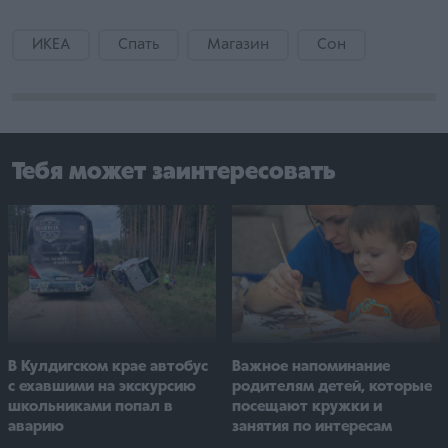
ИКЕА
Спать
Магазин
Сон
Тебя может заинтересовать
В Кулдигском крае автобус
Важное напоминание
с ехавшими на экскурсию
родителям детей, которые
школьниками попал в
посещают кружки и
аварию
занятия по интересам