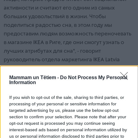
активности и считают его одним из самых
больших удовольствий в жизни. Чтобы
поделиться радостью сна, в этом году мы
предоставим людям возможность переночевать
в магазине IKEA в Риге, где они смогут узнать о
лучших атрибутах для сна", - говорит
руководитель отдела маркетинга IKEA Latvia
Aгнесе Узрауга.
Mammam un Tētiem -
Do Not Process My Personal
Information
Читаемые
If you wish to opt-out of the sale, sharing to third parties, or
processing of your personal or sensitive information for
6 шагов к более легким родам. Чай из листьев
targeted advertising by us, please use the below opt-out
малины, правильное дыхание и НЕ БОЯТСЯ
section to confirm your selection. Please note that after your
opt-out request is processed you may continue seeing
interest-based ads based on personal information utilized by
us or personal information disclosed to third parties prior to
Можно ли беременным и мамочкам есть