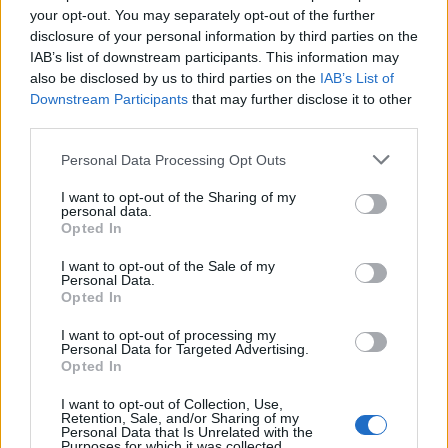
your opt-out. You may separately opt-out of the further
яблоки?
disclosure of your personal information by third parties on the
IAB’s list of downstream participants. This information may
also be disclosed by us to third parties on the
IAB’s List of
Приходится вставать ночью, чтобы сходить в
Downstream Participants
that may further disclose it to other
туалет. Врач-нефролог объясняет, когда
third parties.
начинать беспокоиться
Personal Data Processing Opt Outs
I want to opt-out of the Sharing of my
personal data.
Opted In
I want to opt-out of the Sale of my
Personal Data.
Opted In
Во время мероприятия участники узнают о
шести важнейших условиях хорошего сна и
I want to opt-out of processing my
Personal Data for Targeted Advertising.
смогут опробовать их на себе.
Opted In
I want to opt-out of Collection, Use,
Retention, Sale, and/or Sharing of my
Personal Data that Is Unrelated with the
Также будет доступен "бар" подушек, чтобы
Purposes for which it was collected.