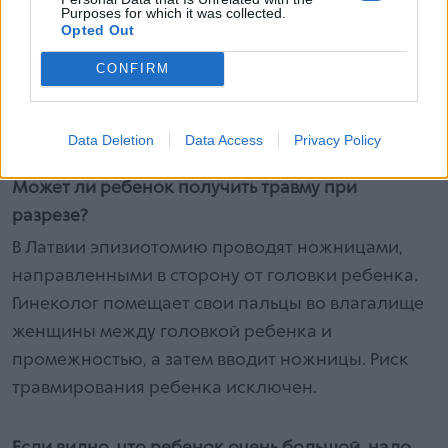
Purposes for which it was collected.
или разреза образуется рубцовая ткань, которая
Opted Out
не является эластичной, поэтому существует
CONFIRM
риск, что во время следующих родов этот
участок снова порвется. Но это не означает, что
это действительно произойдет.
Data Deletion
Data Access
Privacy Policy
Может ли ребенок получить травму при
разрезе?
В Латвии эпизиотомию проводят ножницами,
направленными в сторону от головки ребенка.
Гинеколог помещает свои пальцы во влагалище
женщины между головкой ребенка и
промежностью, а затем вводит ножницы. Риск
травмирования ребенка исключен.