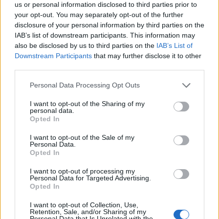
us or personal information disclosed to third parties prior to
оболочки прямой кишки.
your opt-out. You may separately opt-out of the further
disclosure of your personal information by third parties on the
IAB’s list of downstream participants. This information may
also be disclosed by us to third parties on the
IAB’s List of
Данные показывают, что в 70 % случаев у
Downstream Participants
that may further disclose it to other
женщины во время родов происходит
third parties.
разрыв промежности или надо делать
Personal Data Processing Opt Outs
разрез. Разрывы реже встречаются у
повторнородящих, но они могут
I want to opt-out of the Sharing of my
personal data.
отсутствовать и у первородящих!
Opted In
I want to opt-out of the Sale of my
Personal Data.
Opted In
Еще 5 вопросов и ответов
I want to opt-out of processing my
Personal Data for Targeted Advertising.
Если разрыв произошел однажды, произойдет
Opted In
ли он снова?
I want to opt-out of Collection, Use,
Retention, Sale, and/or Sharing of my
Определенно нет! Конечно, на месте разрыва
Personal Data that Is Unrelated with the