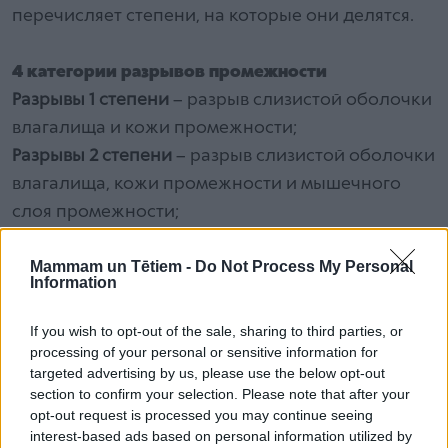
перечисляет степени, на которые они делятся.
4 категории разрывов промежности
Разрывы 1 степени
– разрыв слизистой оболочки
влагалища и кожи промежности;
Разрывы 2 степени
– разрыв слизистой оболочки
влагалища, кожи промежности и мышечного
слоя промежности;
Разрывы 3 степени
– разрыв слизистой оболочки
Mammam un Tētiem -
Do Not Process My Personal
влагалища, кожи промежности, мышечного слоя
Information
промежности и наружного анального
сфинктера;
If you wish to opt-out of the sale, sharing to third parties, or
Разрывы 4 степени
– разрыв слизистой
processing of your personal or sensitive information for
targeted advertising by us, please use the below opt-out
оболочки влагалища, кожи промежности,
section to confirm your selection. Please note that after your
мышечного слоя промежности, наружного и
opt-out request is processed you may continue seeing
внутреннего анального сфинктера и слизистой
interest-based ads based on personal information utilized by