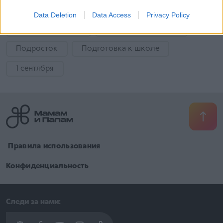
Детский психиатр
Эмоции ребенка
Data Deletion
Data Access
Privacy Policy
Летние каникулы
Безопасность детей
Подросток
Подготовка к школе
1 сентября
​ Правила использования
Конфиденциальность
Следи за нами: