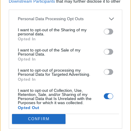
Downstream Participants
that may further disclose it to other
Что в саду важнее: сила или хитрость?
third parties.
Personal Data Processing Opt Outs
I want to opt-out of the Sharing of my
personal data.
Opted In
I want to opt-out of the Sale of my
Personal Data.
Opted In
Больше статей
I want to opt-out of processing my
Personal Data for Targeted Advertising.
Актуально
Opted In
Украина
Государственная поддержка
I want to opt-out of Collection, Use,
Retention, Sale, and/or Sharing of my
Personal Data that Is Unrelated with the
Где отдохнуть сегодня
Кормление грудью
Purposes for which it was collected.
Opted Out
Безопасность
Сон ребенка
CONFIRM
Искусственный интеллект